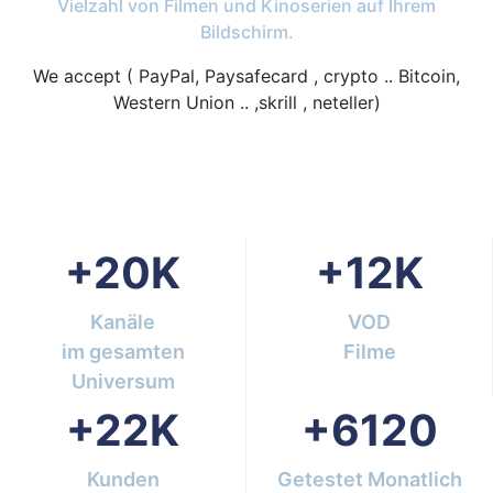
Vielzahl von Filmen und Kinoserien auf Ihrem
Bildschirm.
We accept ( PayPal, Paysafecard , crypto .. Bitcoin,
Western Union .. ,skrill , neteller)
+
20
K
+
12
K
Kanäle
VOD
im gesamten
Filme
Universum
+
22
K
+
6120
Kunden
Getestet
Monatlich