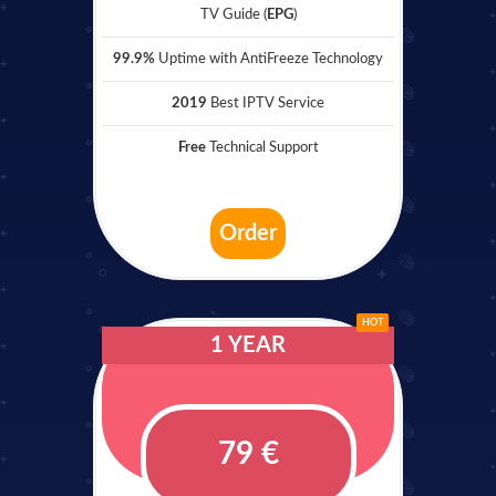
TV Guide (
EPG
)
99.9%
Uptime with AntiFreeze Technology
2019
Best IPTV Service
Free
Technical Support
Order
HOT
1 YEAR
79 €