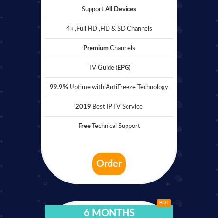
Support
All Devices
4k ,Full HD ,HD & SD Channels
Premium
Channels
TV Guide (
EPG
)
99.9%
Uptime with AntiFreeze Technology
2019
Best IPTV Service
Free
Technical Support
Order
HOT
6 MONTHS